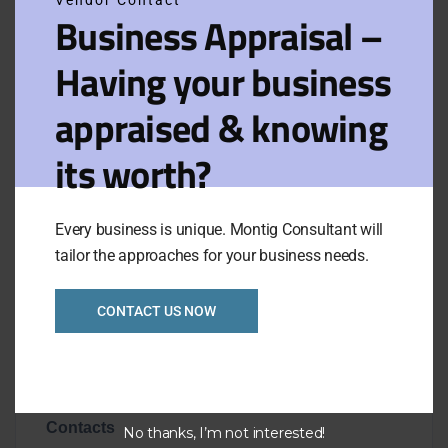
Donec a consectetur nulla. Nulla posuere
Business Appraisal –
sapien vitae lectus suscipit, et pulvinar
nisi tincidunt. Aliquam erat volutpat.
Having your business
Curabitur convallis fringilla diam sed
aliquam. Sed tempor iaculis massa
appraised & knowing
faucibus feugiat. In fermentum facilisis
its worth?
massa, a consequat purus viverra.
Visit Website
Every business is unique. Montig Consultant will
tailor the approaches for your business needs.
CONTACT US NOW
Overview
Contacts
No thanks, I’m not interested!