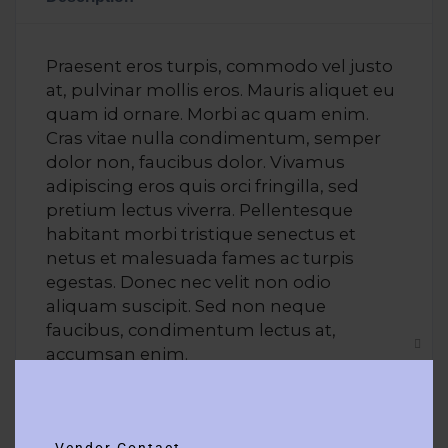
Praesent eros turpis, commodo vel justo
at, pulvinar mollis eros. Mauris aliquet eu
quam id ornare. Morbi ac quam enim.
Cras vitae nulla condimentum, semper
dolor non, faucibus dolor. Vivamus
adipiscing eros quis orci fringilla, sed
pretium lectus viverra. Pellentesque
habitant morbi tristique senectus et
netus et malesuada fames ac turpis
egestas. Donec nec velit non odio
aliquam suscipit. Sed non neque
faucibus, condimentum lectus at,
accumsan enim.
Clos
this
Lorem ipsum dolor sit amet, consectetur
modu
adipiscing elit. Maecenas in pulvinar
neque. Nulla finibus lobortis pulvinar.
Vendor Contact